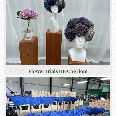
FlowerTrials HBA/Agriom