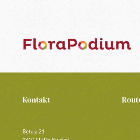
Kontakt
Rout
Betula 21
1424 LH De Kwakel