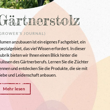
Gärtnerstolz
(GROWER’S JOURNAL)
lumen anzubauen ist ein eigenes Fachgebiet, ein
pezialgebiet, das viel Wissen erfordert. In dieser
ubrik bieten wir Ihnen einen Blick hinter die
ulissen des Gärtnerberufs. Lernen Sie die Züchter
ennen und entdecken Sie die Produkte, die sie mit
iebe und Leidenschaft anbauen.
Mehr lesen