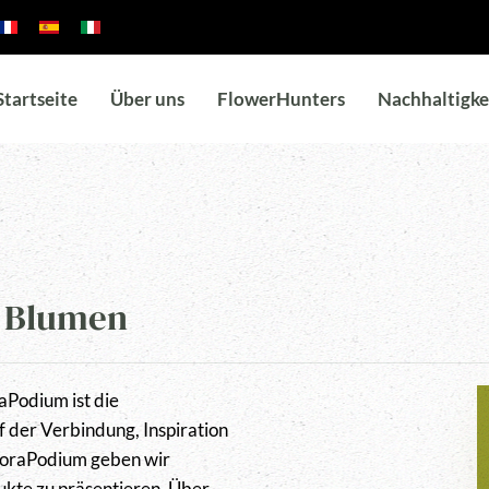
Startseite
Über uns
FlowerHunters
Nachhaltigke
n Blumen
Podium ist die
 der Verbindung, Inspiration
FloraPodium geben wir
kte zu präsentieren. Über