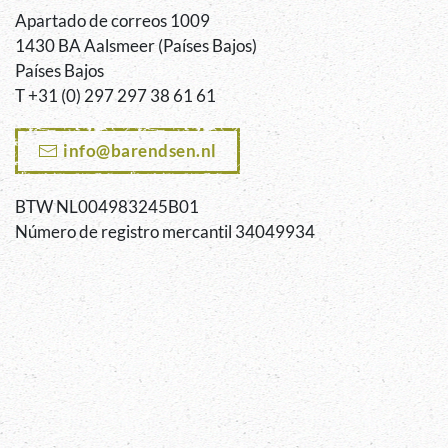
Apartado de correos 1009
1430 BA Aalsmeer (Países Bajos)
Países Bajos
T +31 (0) 297 297 38 61 61
info@barendsen.nl
BTW NL004983245B01
Número de registro mercantil 34049934