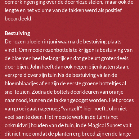
opmerkingen ging over de doornloze stelen, maar ook de
lengte en het volume van de takken werd als positief
beoordeeld.
Bestuiving
De rozen bloeien in juni waarna de bestuiving plaats
vindt. Om mooie rozenbottels te krijgen is bestuiving van
de bloemen heel belangrijk en dat gebeurt grotendeels
door bijen. John heeft dan ook negen bijenkasten staan,
verspreid over zijn tuin.Na de bestuiving vallen de
bloemblaadjes af en zijn de eerste groene botteltjes al
snel te zien. Zodra de bottels doorkleuren van oranje
naar rood, kunnen de takken geoogst worden. Het proces
van groei gaat nagenoeg “vanzelf”, hier hoeft John niet
veel aan te doen. Het meeste werk in de tuin is het
onkruidvrij houden van de tuin, in de Magical Sunset valt
dit niet mee omdat de planten erg breed zijn en de lange