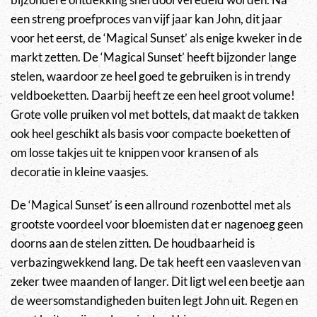
een streng proefproces van vijf jaar kan John, dit jaar
voor het eerst, de ‘Magical Sunset’ als enige kweker in de
markt zetten. De ‘Magical Sunset’ heeft bijzonder lange
stelen, waardoor ze heel goed te gebruiken is in trendy
veldboeketten. Daarbij heeft ze een heel groot volume!
Grote volle pruiken vol met bottels, dat maakt de takken
ook heel geschikt als basis voor compacte boeketten of
om losse takjes uit te knippen voor kransen of als
decoratie in kleine vaasjes.
De ‘Magical Sunset’ is een allround rozenbottel met als
grootste voordeel voor bloemisten dat er nagenoeg geen
doorns aan de stelen zitten. De houdbaarheid is
verbazingwekkend lang. De tak heeft een vaasleven van
zeker twee maanden of langer. Dit ligt wel een beetje aan
de weersomstandigheden buiten legt John uit. Regen en