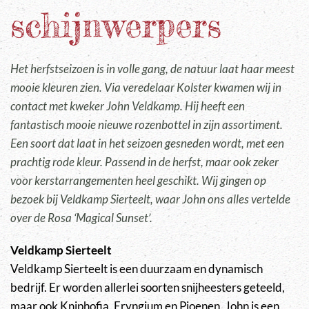
schijnwerpers
Het herfstseizoen is in volle gang, de natuur laat haar meest
mooie kleuren zien. Via veredelaar Kolster kwamen wij in
contact met kweker John Veldkamp. Hij heeft een
fantastisch mooie nieuwe rozenbottel in zijn assortiment.
Een soort dat laat in het seizoen gesneden wordt, met een
prachtig rode kleur. Passend in de herfst, maar ook zeker
voor kerstarrangementen heel geschikt. Wij gingen op
bezoek bij Veldkamp Sierteelt, waar John ons alles vertelde
over de Rosa ‘Magical Sunset’.
Veldkamp Sierteelt
Veldkamp Sierteelt is een duurzaam en dynamisch
bedrijf. Er worden allerlei soorten snijheesters geteeld,
maar ook Kniphofia, Eryngium en Pioenen. John is een