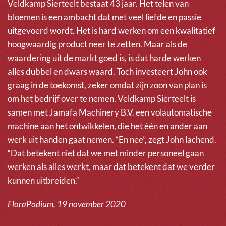
Veldkamp Sierteelt bestaat 43 jaar. Het telen van
bloemen is een ambacht dat met veel liefde en passie
uitgevoerd wordt. Het is hard werken om een kwalitatief
hoogwaardig product neer te zetten. Maar als de
waardering uit de markt goed is, is dat harde werken
alles dubbel en dwars waard. Toch investeert John ook
graag in de toekomst, zeker omdat zijn zoon van plan is
om het bedrijf over te nemen. Veldkamp Sierteelt is
samen met Jamafa Machinery B.V. een volautomatische
machine aan het ontwikkelen, die het één en ander aan
werk uit handen gaat nemen. “En nee”, zegt John lachend.
“Dat betekent niet dat we met minder personeel gaan
werken als alles werkt, maar dat betekent dat we verder
kunnen uitbreiden.“
FloraPodium, 19 november 2020