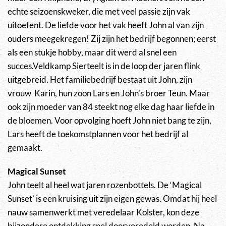
echte seizoenskweker, die met veel passie zijn vak
uitoefent. De liefde voor het vak heeft John al van zijn
ouders meegekregen! Zij zijn het bedrijf begonnen; eerst
als een stukje hobby, maar dit werd al snel een
succes.Veldkamp Sierteelt is in de loop der jaren flink
uitgebreid. Het familiebedrijf bestaat uit John, zijn
vrouw Karin, hun zoon Lars en John’s broer Teun. Maar
ook zijn moeder van 84 steekt nog elke dag haar liefde in
de bloemen. Voor opvolging hoeft John niet bang te zijn,
Lars heeft de toekomstplannen voor het bedrijf al
gemaakt.
Magical Sunset
John teelt al heel wat jaren rozenbottels. De ‘Magical
Sunset’ is een kruising uit zijn eigen gewas. Omdat hij heel
nauw samenwerkt met veredelaar Kolster, kon deze
bijzondere ontdekking snel doorveredeld worden. Na