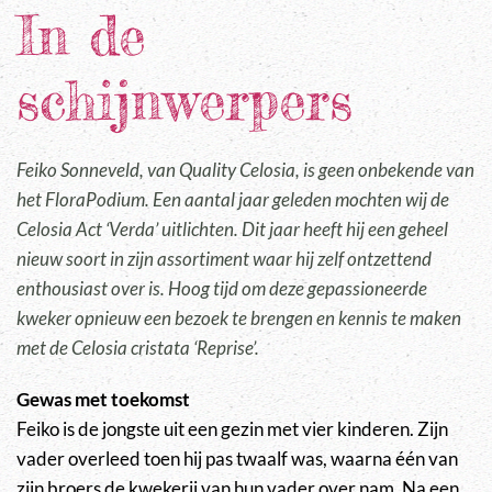
In de
schijnwerpers
Feiko Sonneveld, van Quality Celosia, is geen onbekende van
het FloraPodium. Een aantal jaar geleden mochten wij de
Celosia Act ‘Verda’ uitlichten. Dit jaar heeft hij een geheel
nieuw soort in zijn assortiment waar hij zelf ontzettend
enthousiast over is. Hoog tijd om deze gepassioneerde
kweker opnieuw een bezoek te brengen en kennis te maken
met de Celosia cristata ‘Reprise’.
Gewas met toekomst
Feiko is de jongste uit een gezin met vier kinderen. Zijn
vader overleed toen hij pas twaalf was, waarna één van
zijn broers de kwekerij van hun vader over nam. Na een