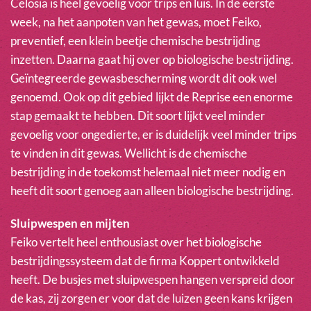
Celosia is heel gevoelig voor trips en luis. In de eerste
week, na het aanpoten van het gewas, moet Feiko,
preventief, een klein beetje chemische bestrijding
inzetten. Daarna gaat hij over op biologische bestrijding.
Geïntegreerde gewasbescherming wordt dit ook wel
genoemd. Ook op dit gebied lijkt de Reprise een enorme
stap gemaakt te hebben. Dit soort lijkt veel minder
gevoelig voor ongedierte, er is duidelijk veel minder trips
te vinden in dit gewas. Wellicht is de chemische
bestrijding in de toekomst helemaal niet meer nodig en
heeft dit soort genoeg aan alleen biologische bestrijding.
Sluipwespen en mijten
Feiko vertelt heel enthousiast over het biologische
bestrijdingssysteem dat de firma Koppert ontwikkeld
heeft. De busjes met sluipwespen hangen verspreid door
de kas, zij zorgen er voor dat de luizen geen kans krijgen