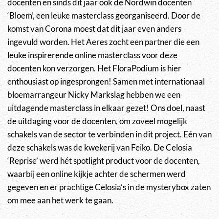
docenten en sinds dit jaar ook de Nordwin docenten
‘Bloem’, een leuke masterclass georganiseerd. Door de
komst van Corona moest dat dit jaar even anders
ingevuld worden. Het Aeres zocht een partner die een
leuke inspirerende online masterclass voor deze
docenten kon verzorgen. Het FloraPodium is hier
enthousiast op ingesprongen! Samen met internationaal
bloemarrangeur Nicky Markslag hebben we een
uitdagende masterclass in elkaar gezet! Ons doel, naast
de uitdaging voor de docenten, om zoveel mogelijk
schakels van de sector te verbinden in dit project. Eén van
deze schakels was de kwekerij van Feiko. De Celosia
‘Reprise’ werd hét spotlight product voor de docenten,
waarbij een online kijkje achter de schermen werd
gegeven en er prachtige Celosia’s in de mysterybox zaten
om mee aan het werk te gaan.