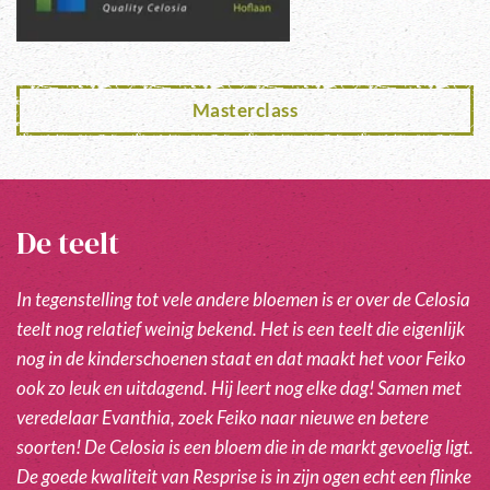
Masterclass
De teelt
In tegenstelling tot vele andere bloemen is er over de Celosia
teelt nog relatief weinig bekend. Het is een teelt die eigenlijk
nog in de kinderschoenen staat en dat maakt het voor Feiko
ook zo leuk en uitdagend. Hij leert nog elke dag! Samen met
veredelaar Evanthia, zoek Feiko naar nieuwe en betere
soorten! De Celosia is een bloem die in de markt gevoelig ligt.
De goede kwaliteit van Resprise is in zijn ogen echt een flinke