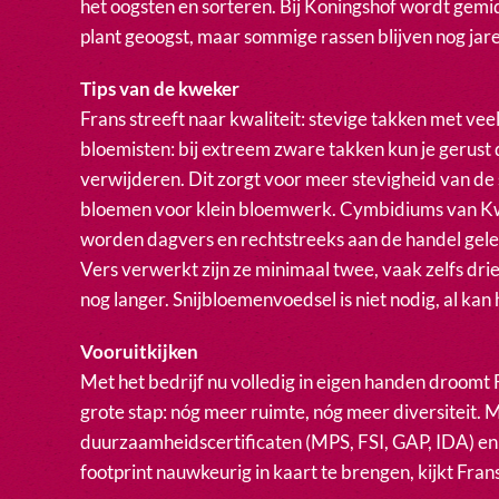
het oogsten en sorteren. Bij Koningshof wordt gemi
plant geoogst, maar sommige rassen blijven nog jar
Tips van de kweker
Frans streeft naar kwaliteit: stevige takken met veel
bloemisten: bij extreem zware takken kun je gerus
verwijderen. Dit zorgt voor meer stevigheid van de 
bloemen voor klein bloemwerk. Cymbidiums van Kw
worden dagvers en rechtstreeks aan de handel gelev
Vers verwerkt zijn ze minimaal twee, vaak zelfs dr
nog langer. Snijbloemenvoedsel is niet nodig, al ka
Vooruitkijken
Met het bedrijf nu volledig in eigen handen droomt
grote stap: nóg meer ruimte, nóg meer diversiteit. M
duurzaamheidscertificaten (MPS, FSI, GAP, IDA) en
footprint nauwkeurig in kaart te brengen, kijkt Fran