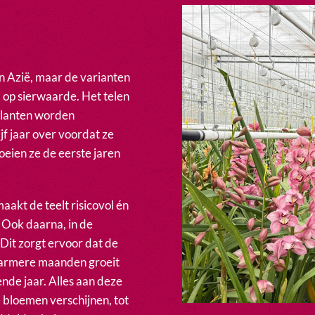
 Azië, maar de varianten
d op sierwaarde. Het telen
planten worden
f jaar over voordat ze
oeien ze de eerste jaren
aakt de teelt risicovol én
. Ook daarna, in de
 Dit zorgt ervoor dat de
e warmere maanden groeit
ende jaar. Alles aan deze
 bloemen verschijnen, tot