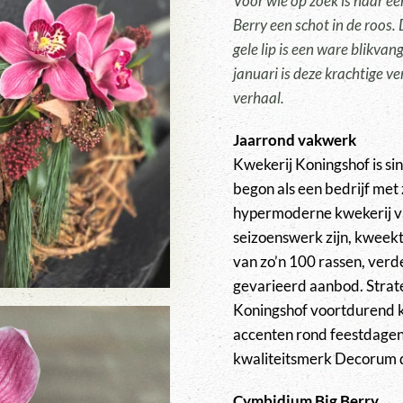
Voor wie op zoek is naar e
Berry een schot in de roos.
gele lip is een ware blikva
januari is deze krachtige v
verhaal.
Jaarrond vakwerk
Kwekerij Koningshof is si
begon als een bedrijf met
hypermoderne kwekerij v
seizoenswerk zijn, kweekt
van zo’n 100 rassen, verde
gevarieerd aanbod. Strat
Koningshof voortdurend ka
accenten rond feestdagen
kwaliteitsmerk Decorum 
Cymbidium Big Berry