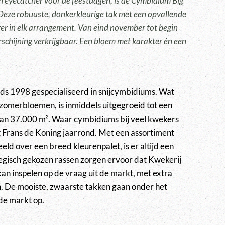
en eyecatcher voor de feestdagen, is de Cymbidium Big
 Deze robuuste, donkerkleurige tak met een opvallende
nger in elk arrangement. Van eind november tot begin
erschijning verkrijgbaar. Een bloem met karakter én een
nds 1998 gespecialiseerd in snijcymbidiums. Wat
 zomerbloemen, is inmiddels uitgegroeid tot een
an 37.000 m². Waar cymbidiums bij veel kwekers
 Frans de Koning jaarrond. Met een assortiment
eld over een breed kleurenpalet, is er altijd een
egisch gekozen rassen zorgen ervoor dat Kwekerij
n inspelen op de vraag uit de markt, met extra
. De mooiste, zwaarste takken gaan onder het
de markt op.