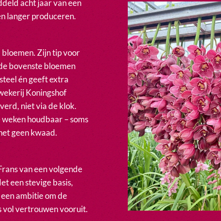
ddeld acht jaar van een
en langer produceren.
 bloemen. Zijn tip voor
t de bovenste bloemen
steel én geeft extra
ekerij Koningshof
erd, niet via de klok.
ie weken houdbaar – soms
n het geen kwaad.
 Frans van een volgende
et een stevige basis,
 een ambitie om de
s vol vertrouwen vooruit.