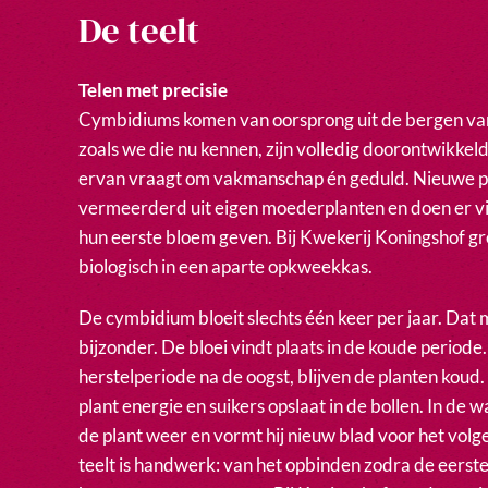
De teelt
Telen met precisie
Cymbidiums komen van oorsprong uit de bergen van
zoals we die nu kennen, zijn volledig doorontwikkel
ervan vraagt om vakmanschap én geduld. Nieuwe 
vermeerderd uit eigen moederplanten en doen er vij
hun eerste bloem geven. Bij Kwekerij Koningshof gr
biologisch in een aparte opkweekkas.
De cymbidium bloeit slechts één keer per jaar. Dat m
bijzonder. De bloei vindt plaats in de koude periode
herstelperiode na de oogst, blijven de planten koud.
plant energie en suikers opslaat in de bollen. In d
de plant weer en vormt hij nieuw blad voor het volg
teelt is handwerk: van het opbinden zodra de eerste