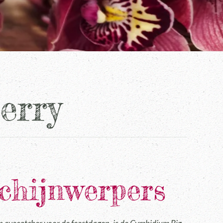
erry
schijnwerpers