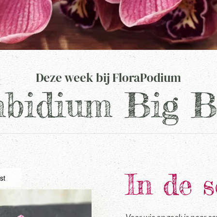
Deze week bij FloraPodium
bidium Big B
In de 
st