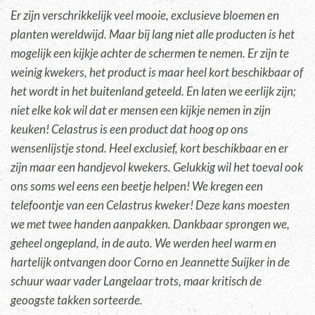
Er zijn verschrikkelijk veel mooie, exclusieve bloemen en
planten wereldwijd. Maar bij lang niet alle producten is het
mogelijk een kijkje achter de schermen te nemen. Er zijn te
weinig kwekers, het product is maar heel kort beschikbaar of
het wordt in het buitenland geteeld. En laten we eerlijk zijn;
niet elke kok wil dat er mensen een kijkje nemen in zijn
keuken! Celastrus is een product dat hoog op ons
wensenlijstje stond. Heel exclusief, kort beschikbaar en er
zijn maar een handjevol kwekers. Gelukkig wil het toeval ook
ons soms wel eens een beetje helpen! We kregen een
telefoontje van een Celastrus kweker! Deze kans moesten
we met twee handen aanpakken. Dankbaar sprongen we,
geheel ongepland, in de auto. We werden heel warm en
hartelijk ontvangen door Corno en Jeannette Suijker in de
schuur waar vader Langelaar trots, maar kritisch de
geoogste takken sorteerde.