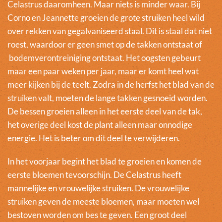
Celastrus daaromheen. Maar niets is minder waar. Bij
Corno en Jeannette groeien de grote struiken heel wild
over rekken van gegalvaniseerd staal. Dit is staal dat niet
roest, waardoor er geen smet op de takken ontstaat of
bodemverontreiniging ontstaat. Het oogsten gebeurt
maar een paar weken per jaar, maar er komt heel wat
meer kijken bij de teelt. Zodra in de herfst het blad van de
struiken valt, moeten de lange takken gesnoeid worden.
De bessen groeien alleen in het eerste deel van de tak,
het overige deel kost de plant alleen maar onnodige
energie. Het is beter om dit deel te verwijderen.
In het voorjaar begint het blad te groeien en komen de
eerste bloemen tevoorschijn. De Celastrus heeft
mannelijke en vrouwelijke struiken. De vrouwelijke
struiken geven de meeste bloemen, maar moeten wel
bestoven worden om bes te geven. Een groot deel