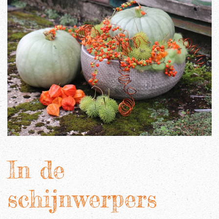
In de
schijnwerpers