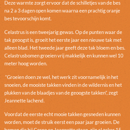
Deze warmte zorgt ervoor dat de schilletjes van de bes
na 2 a 3 dagen open komen waarna een prachtig oranje
bes tevoorschijn komt.
Celastrus is een tweejarig gewas. Op de punten waar de
tak geoogst is, groeit het eerste jaar een nieuwe tak met
alleen blad. Het tweede jaar geeft deze tak bloem en bes.
Celastrusbomen groeien vrij makkelijk en kunnen wel 10
meter hoog worden.
“Groeien doen ze wel, het werk zit voornamelijk in het
snoeien, de mooiste takken vinden in de wildernis en het
plukken van de blaadjes van de geoogste takken”, zegt
Jeannette lachend.
Voordat de eerste echt mooie takken gesneden kunnen
worden, moet de struik eerst een paar jaar groeien. De
bomen die bij Corno en Jeannette staan, zijn al zeker 15