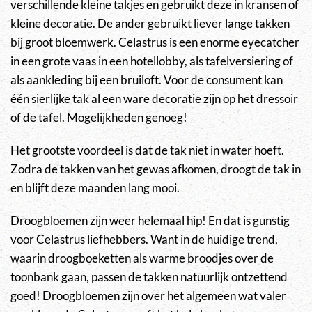
verschillende kleine takjes en gebruikt deze in kransen of
kleine decoratie. De ander gebruikt liever lange takken
bij groot bloemwerk. Celastrus is een enorme eyecatcher
in een grote vaas in een hotellobby, als tafelversiering of
als aankleding bij een bruiloft. Voor de consument kan
één sierlijke tak al een ware decoratie zijn op het dressoir
of de tafel. Mogelijkheden genoeg!
Het grootste voordeel is dat de tak niet in water hoeft.
Zodra de takken van het gewas afkomen, droogt de tak in
en blijft deze maanden lang mooi.
Droogbloemen zijn weer helemaal hip! En dat is gunstig
voor Celastrus liefhebbers. Want in de huidige trend,
waarin droogboeketten als warme broodjes over de
toonbank gaan, passen de takken natuurlijk ontzettend
goed! Droogbloemen zijn over het algemeen wat valer