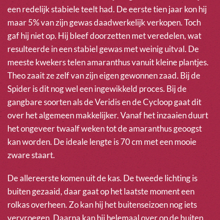
een redelijk stabiele teelt had. De eerste tien jaar kon hij
maar 5% van zijn gewas daadwerkelijk verkopen. Toch
gaf hij niet op. Hij bleef doorzetten met veredelen, wat
resulteerde in een stabiel gewas met weinig uitval. De
meeste kwekers telen amaranthus vanuit kleine plantjes.
Theo zaait ze zelf van zijn eigen gewonnen zaad. Bij de
Spider is dit nog wel een ingewikkeld proces. Bij de
gangbare soorten als de Veridis en de Cycloop gaat dit
over het algemeen makkelijker. Vanaf het inzaaien duurt
het ongeveer twaalf weken tot de amaranthus geoogst
kan worden. De ideale lengte is 70 cm met een mooie
zware staart.
De allereerste komen uit de kas. De tweede lichting is
buiten gezaaid, daar gaat op het laatste moment een
rolkas overheen. Zo kan hij het buitenseizoen nog iets
vervroegen. Daarna kan hij helemaal over op de buiten