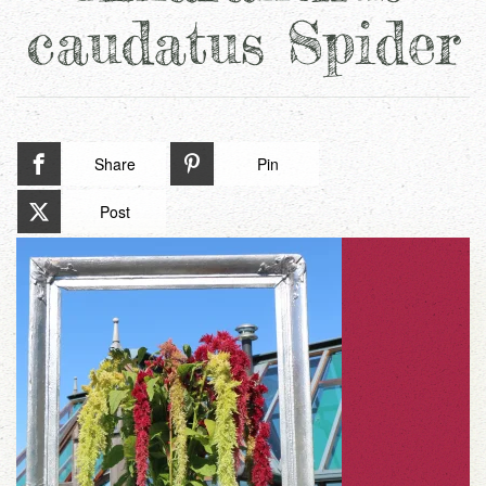
caudatus Spider
Share
Pin
Post