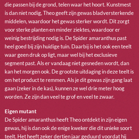
die passen bij de grond, telen waar het hoort. Kunstmest
is dan niet nodig, Theo geeft zijn gewas bladversterkende
middelen, waardoor het gewas sterker wordt. Dit zorgt
voor sterke planten en minder ziektes, waardoor er
weinig bestrijding nodig is. De Spider amaranthus past
heel goed bij zijn huidige tuin. Daarbij is het ook een teelt
waar geen druk op ligt, maar wel bij het exclusieve
segment past. Als er vandaag niet gesneden wordt, dan
kan het morgen ook. De grootste uitdaging in deze teelt is
om het product te remmen. Als je dit gewas zijn gang laat
gaan (zeker in de kas), kunnen ze wel drie meter hoog
worden. Ze zijn dan veel te grof en veel te zwaar.
Eigen mutant
De Spider amaranthus heeft Theo ontdekt in zijn eigen
gewas, hij is dan ook de enige kweker die dit unieke soort
teelt. Het heeft zeker dertien jaar geduurd voordat hij