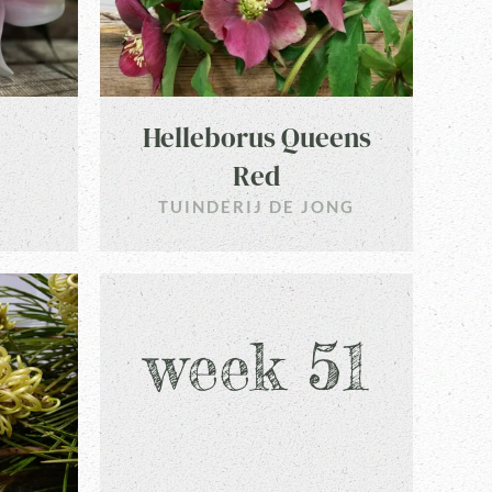
Helleborus Queens
Red
TUINDERIJ DE JONG
week 51