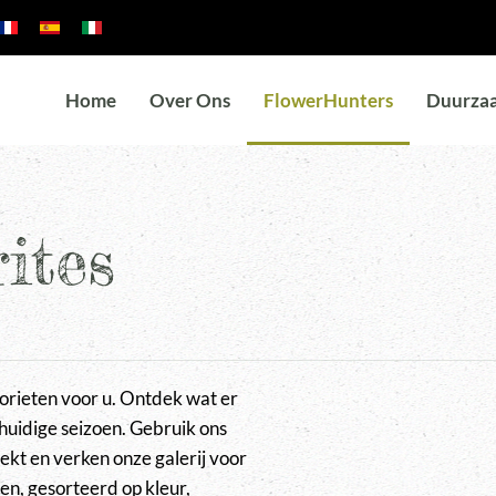
Home
Over Ons
FlowerHunters
Duurza
ites
orieten voor u. Ontdek wat er
 huidige seizoen. Gebruik ons
ekt en verken onze galerij voor
en, gesorteerd op kleur,