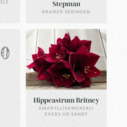
Stepman
OLE
KRAMER SERINGEN
50
Hippeastrum Britney
AMARYLLISKWEKERIJ
EVERS VD SANDT