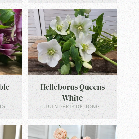
ble
Helleborus Queens
White
NG
TUINDERIJ DE JONG