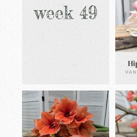
week 49
Hi
VAN