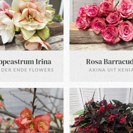
ppeastrum Irina
Rosa Barracu
 DER ENDE FLOWERS
AKINA UIT KENI