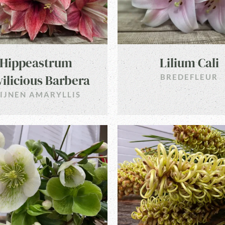
Hippeastrum
Lilium Cali
ilicious Barbera
BREDEFLEUR
IJNEN AMARYLLIS