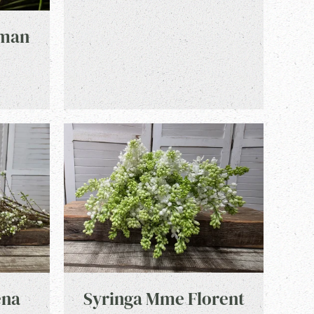
rman
ena
Syringa Mme Florent