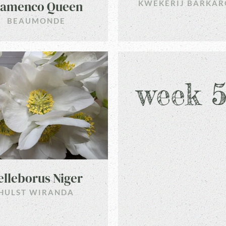
lamenco Queen
KWEKERIJ BARKAR
BEAUMONDE
week 
elleborus Niger
HULST WIRANDA