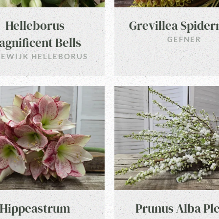
Helleborus
Grevillea Spide
gnificent Bells
GEFNER
EWIJK HELLEBORUS
Hippeastrum
Prunus Alba Pl