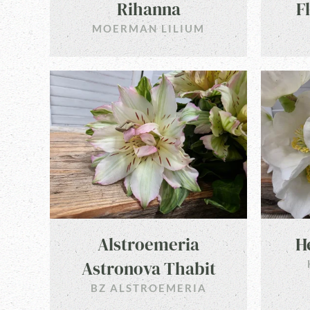
Rihanna
F
MOERMAN LILIUM
Alstroemeria
H
Astronova Thabit
BZ ALSTROEMERIA