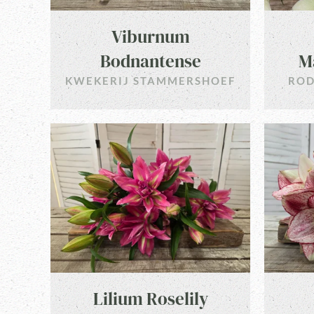
Viburnum
Bodnantense
Ma
KWEKERIJ STAMMERSHOEF
ROD
Lilium Roselily