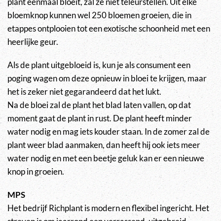
plant eenmaal bloeit, zal ze niet teleurstellen. Uit elke
bloemknop kunnen wel 250 bloemen groeien, die in
etappes ontplooien tot een exotische schoonheid met een
heerlijke geur.
Als de plant uitgebloeid is, kun je als consument een
poging wagen om deze opnieuw in bloei te krijgen, maar
het is zeker niet gegarandeerd dat het lukt.
Na de bloei zal de plant het blad laten vallen, op dat
moment gaat de plant in rust. De plant heeft minder
water nodig en mag iets kouder staan. In de zomer zal de
plant weer blad aanmaken, dan heeft hij ook iets meer
water nodig en met een beetje geluk kan er een nieuwe
knop in groeien.
MPS
Het bedrijf Richplant is modern en flexibel ingericht. Het