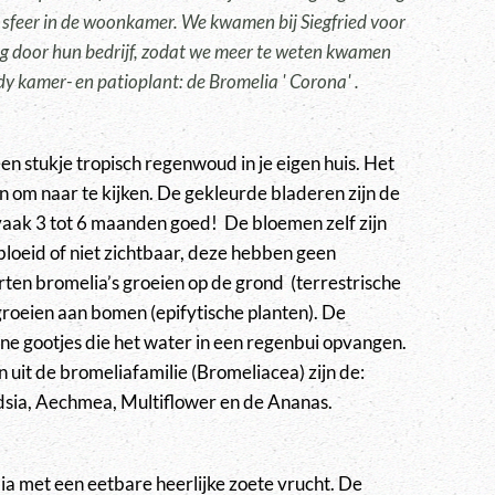
e sfeer in de woonkamer. We kwamen bij Siegfried voor
ng door hun bedrijf, zodat we meer te weten kwamen
y kamer- en patioplant: de Bromelia ' Corona' .
en stukje tropisch regenwoud in je eigen huis. Het
ten om naar te kijken. De gekleurde bladeren zijn de
vaak 3 tot 6 maanden goed! De bloemen zelf zijn
ebloeid of niet zichtbaar, deze hebben geen
ten bromelia’s groeien op de grond (terrestrische
groeien aan bomen (epifytische planten). De
ine gootjes die het water in een regenbui opvangen.
uit de bromeliafamilie (Bromeliacea) zijn de:
dsia, Aechmea, Multiflower en de Ananas.
ia met een eetbare heerlijke zoete vrucht. De