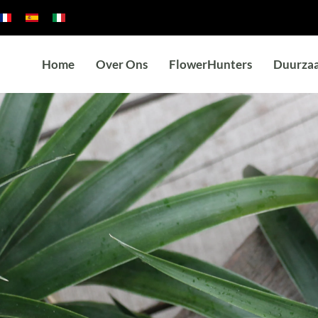
Home
Over Ons
FlowerHunters
Duurza