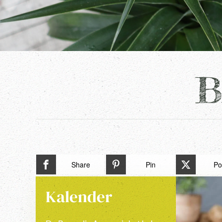
B
Share
Pin
Po
Kalender