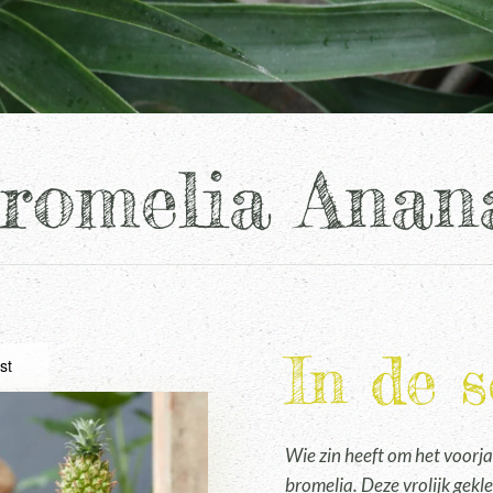
romelia Anan
In de 
st
Wie zin heeft om het voorja
bromelia. Deze vrolijk gekl