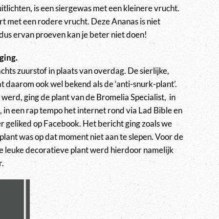
tlichten, is een siergewas met een kleinere vrucht.
ort met een rodere vrucht. Deze Ananas is niet
dus ervan proeven kan je beter niet doen!
ging.
chts zuurstof in plaats van overdag. De sierlijke,
at daarom ook wel bekend als de ‘anti-snurk-plant’.
 werd, ging de plant van de Bromelia Specialist, in
 in een rap tempo het internet rond via Lad Bible en
r geliked op Facebook. Het bericht ging zoals we
plant was op dat moment niet aan te slepen. Voor de
ze leuke decoratieve plant werd hierdoor namelijk
r.