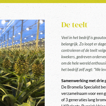
De teelt
Veel in het bedrijf is geaut
belangrijk. Zo loopt er dage
controleren of de teelt vol
kwekers, gedreven orderver
om de hele wereld enthousi
het bedrijf zelf zegt: “We l
Samenwerking met drie 
De Bromelia Specialist best
verzamelnaam voor een gr
of 3 generaties lang brom