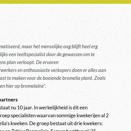
omatiseerd, maar het menselijke oog blijft heel erg
lijks een teeltspecialist door de gewassen om te
gens plan verloopt. De ervaren
werkers en enthousiaste verkopers doen er alles aan
ast te maken voor de boeiende bromelia plant. Zoals
even hier op bromelaïne”.
partners
aat nu 10 jaar. In werkelijkheid is dit een
oep specialisten waarvan sommige kwekerijen al 2
elia’s kweken. De groep bestaat uit drie kwekers: