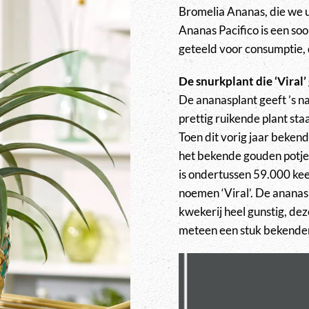
Bromelia Ananas, die we ui
Ananas Pacifico is een so
geteeld voor consumptie, 
De snurkplant die ‘Viral’ 
De ananasplant geeft ’s na
prettig ruikende plant sta
Toen dit vorig jaar bekend
het bekende gouden potje,
is ondertussen 59.000 kee
noemen ‘Viral’. De ananas
kwekerij heel gunstig, de
meteen een stuk bekende