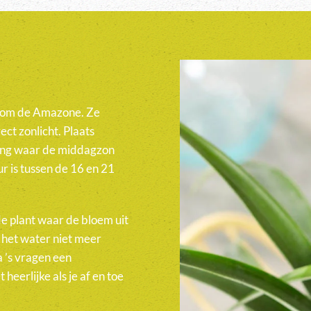
ndom de Amazone. Ze
ect zonlicht. Plaats
ning waar de middagzon
 is tussen de 16 en 21
 de plant waar de bloem uit
a het water niet meer
a ’s vragen een
heerlijke als je af en toe