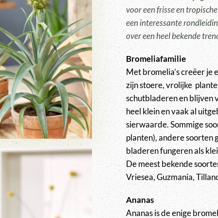
voor een frisse en tropisch
een interessante rondleidi
over een heel bekende trend
Bromeliafamilie
Met bromelia’s creëer je e
zijn stoere, vrolijke plan
schutbladeren en blijven 
heel klein en vaak al uitg
sierwaarde. Sommige soor
planten), andere soorten 
bladeren fungeren als kle
De meest bekende soorten 
Vriesea, Guzmania, Tillan
Ananas
Ananas is de enige bromel