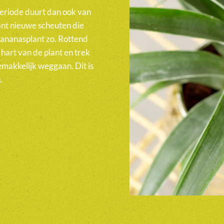
periode duurt dan ook van
ant nieuwe scheuten die
 ananasplant zo. Rottend
t hart van de plant en trek
gemakkelijk weggaan. Dit is
.