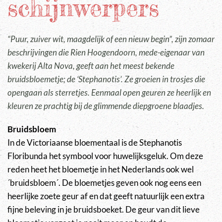
schijnwerpers
“Puur, zuiver wit, maagdelijk of een nieuw begin”, zijn zomaar
beschrijvingen die Rien Hoogendoorn, mede-eigenaar van
kwekerij Alta Nova, geeft aan het meest bekende
bruidsbloemetje; de ‘Stephanotis’. Ze groeien in trosjes die
opengaan als sterretjes. Eenmaal open geuren ze heerlijk en
kleuren ze prachtig bij de glimmende diepgroene blaadjes.
Bruidsbloem
In de Victoriaanse bloementaal is de Stephanotis
Floribunda het symbool voor huwelijksgeluk. Om deze
reden heet het bloemetje in het Nederlands ook wel
´bruidsbloem´. De bloemetjes geven ook nog eens een
heerlijke zoete geur af en dat geeft natuurlijk een extra
fijne beleving in je bruidsboeket. De geur van dit lieve