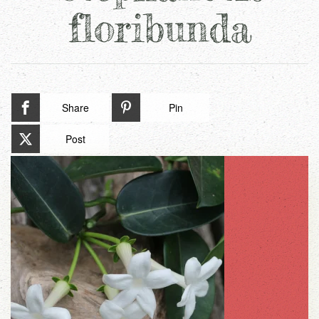
floribunda
Share
Pin
Post