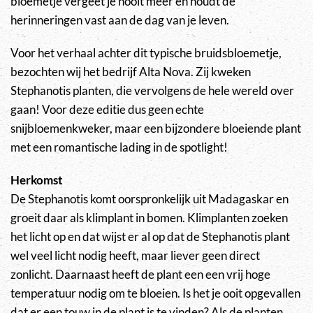
bloemetje vergeet je nooit meer en houdt de
herinneringen vast aan de dag van je leven.
Voor het verhaal achter dit typische bruidsbloemetje,
bezochten wij het bedrijf Alta Nova. Zij kweken
Stephanotis planten, die vervolgens de hele wereld over
gaan! Voor deze editie dus geen echte
snijbloemenkweker, maar een bijzondere bloeiende plant
met een romantische lading in de spotlight!
Herkomst
De Stephanotis komt oorspronkelijk uit Madagaskar en
groeit daar als klimplant in bomen. Klimplanten zoeken
het licht op en dat wijst er al op dat de Stephanotis plant
wel veel licht nodig heeft, maar liever geen direct
zonlicht. Daarnaast heeft de plant een een vrij hoge
temperatuur nodig om te bloeien. Is het je ooit opgevallen
dat er een touw in de plant is te vinden? Als de planten