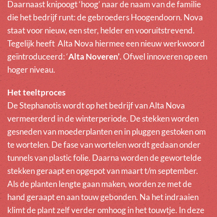
Daarnaast knipoogt ‘hoog’ naar de naam van de familie
die het bedrijf runt: de gebroeders Hoogendoorn. Nova
staat voor nieuw, een ster, helder en vooruitstrevend.
Tegelijk heeft Alta Nova hiermee een nieuw werkwoord
geïntroduceerd: ‘
Alta Noveren’
. Ofwel innoveren op een
hoger niveau.
Het teeltproces
De Stephanotis wordt op het bedrijf van Alta Nova
vermeerderd in de winterperiode. De stekken worden
gesneden van moederplanten en in pluggen gestoken om
te wortelen. De fase van wortelen wordt gedaan onder
tunnels van plastic folie. Daarna worden de gewortelde
stekken geraapt en opgepot van maart t/m september.
Als de planten lengte gaan maken, worden ze met de
hand geraapt en aan touw gebonden. Na het indraaien
klimt de plant zelf verder omhoog in het touwtje. In deze