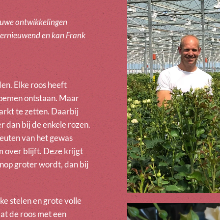
nieuwe ontwikkelingen
f vernieuwend en kan Frank
en. Elke roos heeft
bloemen ontstaan. Maar
markt te zetten. Daarbij
r dan bij de enkele rozen.
heuten van het gewas
ver blijft. Deze krijgt
op groter wordt, dan bij
e stelen en grote volle
aat de roos met een