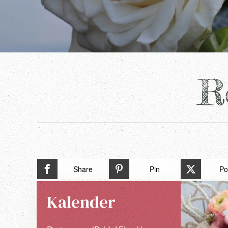
R
Share
Pin
Po
Kalender