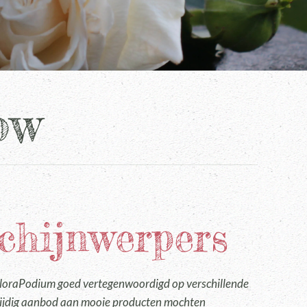
ow
schijnwerpers
loraPodium goed vertegenwoordigd op verschillende
zijdig aanbod aan mooie producten mochten