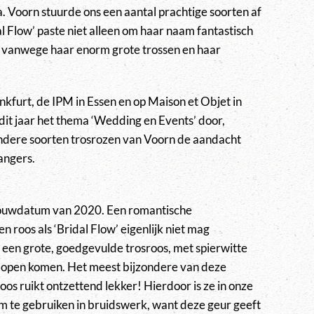
 Voorn stuurde ons een aantal prachtige soorten af
l Flow’ paste niet alleen om haar naam fantastisch
it vanwege haar enorm grote trossen en haar
kfurt, de IPM in Essen en op Maison et Objet in
 dit jaar het thema ‘Wedding en Events’ door,
andere soorten trosrozen van Voorn de aandacht
angers.
trouwdatum van 2020. Een romantische
 roos als ‘Bridal Flow’ eigenlijk niet mag
s een grote, goedgevulde trosroos, met spierwitte
 open komen. Het meest bijzondere van deze
roos ruikt ontzettend lekker! Hierdoor is ze in onze
m te gebruiken in bruidswerk, want deze geur geeft