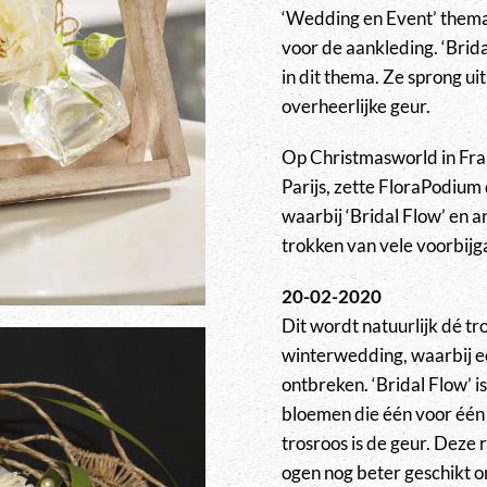
‘Wedding en Event’ thema.
voor de aankleding. ‘Brida
in dit thema. Ze sprong u
overheerlijke geur.
Op Christmasworld in Fran
Parijs, zette FloraPodium
waarbij ‘Bridal Flow’ en 
trokken van vele voorbijg
20-02-2020
Dit wordt natuurlijk dé 
winterwedding, waarbij een
ontbreken. ‘Bridal Flow’ i
bloemen die één voor één
trosroos is de geur. Deze 
ogen nog beter geschikt o