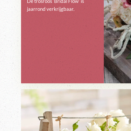
De trosroos 'Bridal Flow' is
jaarrond verkrijgbaar.