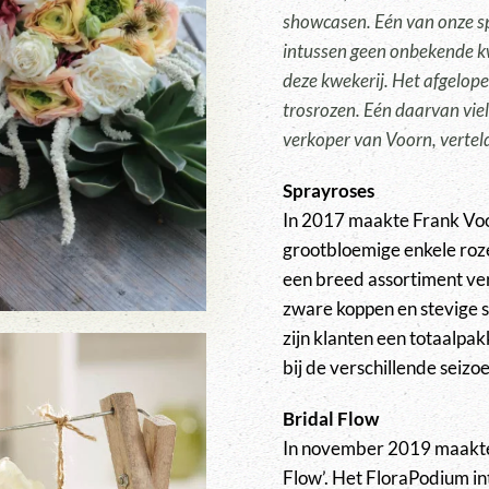
showcasen. Eén van onze s
intussen geen onbekende kw
deze kwekerij. Het afgelop
trosrozen. Eén daarvan viel 
verkoper van Voorn, vertelde
Sprayroses
In 2017 maakte Frank Voor
grootbloemige enkele rozen
een breed assortiment ver
zware koppen en stevige st
zijn klanten een totaalpa
bij de verschillende seizo
Bridal Flow
In november 2019 maakten 
Flow’. Het FloraPodium in