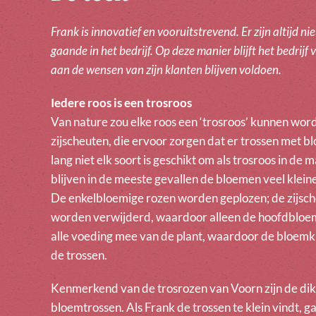
Frank is innovatief en vooruitstrevend. Er zijn altijd 
gaande in het bedrijf. Op deze manier blijft het bedrij
aan de wensen van zijn klanten blijven voldoen.
Iedere roos is een trosroos
Van nature zou elke roos een ‘trosroos’ kunnen word
zijscheuten, die ervoor zorgen dat er trossen met 
lang niet elk soort is geschikt om als trosroos in de 
blijven in de meeste gevallen de bloemen veel kleine
De enkelbloemige rozen worden geplozen; de zijsc
worden verwijderd, waardoor alleen de hoofdbloem o
alle voeding mee van de plant, waardoor de bloemkn
de trossen.
Kenmerkend van de trosrozen van Voorn zijn de dikk
bloemtrossen. Als Frank de trossen te klein vindt, g