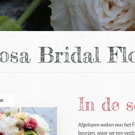
osa Bridal Fl
In de 
st
Afgelopen weken was het F
beurzen, waar we een veel