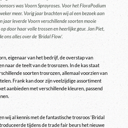
ponsors was Voorn Sprayroses. Voor het FloraPodium
eker meer. Vorig jaar brachten wij al een bezoek aan
en jaar leverde Voorn verschillende soorten mooie
op door haar volle trossen en heerlijke geur. Jan Piet,
 ons alles over de ‘Bridal Flow’.
n, eigenaar van het bedrijf, de overstap van
 naar de teelt van de trosrozen. In de kas staat
schillende soorten trosrozen, allemaal voorzien van
elen. Frank kan door zijn veelzijdige assortiment
kket aanbieden met verschillende kleuren, passend
enen.
wij al kennis met de fantastische trosroos ‘Bridal
troduceerde tijdens de trade fair beurs het nieuwe