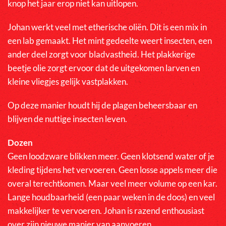
knop het jaar erop niet kan uitlopen.
Johan werkt veel met etherische oliën. Dit is een mix in
een lab gemaakt. Het mint gedeelte weert insecten, een
ander deel zorgt voor bladvastheid. Het plakkerige
beetje olie zorgt ervoor dat de uitgekomen larven en
kleine vliegjes gelijk vastplakken.
Op deze manier houdt hij de plagen beheersbaar en
blijven de nuttige insecten leven.
Dozen
Geen loodzware blikken meer. Geen klotsend water of je
kleding tijdens het vervoeren. Geen losse appels meer die
overal terechtkomen. Maar veel meer volume op een kar.
Lange houdbaarheid (een paar weken in de doos) en veel
makkelijker te vervoeren. Johan is razend enthousiast
over zijn nieuwe manier van aanvoeren.