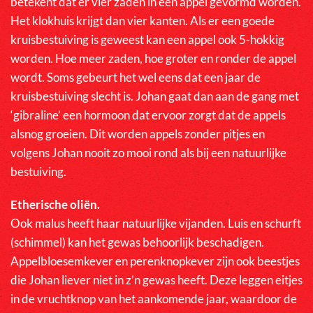
betekent dat er vier zaden in een appel gevormd worden.
Het klokhuis krijgt dan vier kanten. Als er een goede
kruisbestuiving is geweest kan een appel ook 5-hokkig
worden. Hoe meer zaden, hoe groter en ronder de appel
wordt. Soms gebeurt het wel eens dat een jaar de
kruisbestuiving slecht is. Johan gaat dan aan de gang met
‘gibraline’ een hormoon dat ervoor zorgt dat de appels
alsnog groeien. Dit worden appels zonder pitjes en
volgens Johan nooit zo mooi rond als bij een natuurlijke
bestuiving.
Etherische oliën.
Ook malus heeft haar natuurlijke vijanden. Luis en schurft
(schimmel) kan het gewas behoorlijk beschadigen.
Appelbloesemkever en perenknopkever zijn ook beestjes
die Johan liever niet in z’n gewas heeft. Deze leggen eitjes
in de vruchtknop van het aankomende jaar, waardoor de