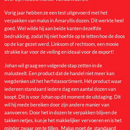
Vorig jaar hebben ze een test uitgevoerd met het
verpakken van malus in Amaryllis dozen. Dit werkte heel
goed. Wel wilde hij aan beide kanten dezelfde
bedrukking, zodat hij niet hoefde op te letten hoe de doos
op de kar gezet werd. Linksom of rechtsom, een mooie
strakke kar voor de veiling en ideaal voor de export!
Johan wil graag een volgende stap zetten in de
malusteelt. Een product dat de handel niet meer kan
wegdenken uit het herfstassortiment. Hét product waar
iedereen standaard iedere dag een aantal dozen van
koopt. Dit is voor Johan op dit moment de uitdaging. Dit
wil hij mede bereiken door zijn andere manier van
aanvoeren. Door het in dozen te verpakken blijven de
takken netjes, kun je het makkelijker vervoeren en is het
minder zwaar om te tillen. Malus moet de standaard