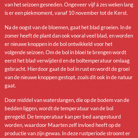
van het seizoen gesneden. Ongeveer vijf á zes weken lang
is er een piekmoment, vanaf 10 november tot de Kerst.
Na de oogst van de bloemen, gaat het blad groeien. In de
zomer heeft de plant dan ook vooral veel blad, en worden
er nieuwe knoppen in de bol ontwikkeld voor het
volgende seizoen. Om de bol in bloei te brengen wordt
eerst het blad verwijderd en de boltemperatuur omlaag
gebracht. Hierdoor gaat de bol in rust en wordt de groei
van de nieuwe knoppen gestopt, zoals dit ook in de natuur
gaat.
Door middel van waterslangen, die op de bodem van de
bedden liggen, wordt de temperatuur van de bol
geregeld. De temperatuur kan per bed aangestuurd
worden, waardoor Maarten zelf invloed heeft op de
productie van zijn gewas. In deze rustperiode stroomt er