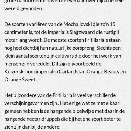
grote bandbreedte boven de evenaar over bijna de hele
wereld gevonden.
De soorten variëren van de Mochailovski die zo’n 15
centimeter is, tot de Imperialis Slagzwaard die rustig 1
meter lang wordt. De meeste soorten Fritillaria`s staan
nog heel dichtbij hun natuurlijke oorsprong. Slechts een
klein aantal soorten zijn cultivars die door het werk van
mensen zijn veredeld. Dit zijn bijvoorbeeld de
Keizerskroon (imperialis) Garlandstar, Orange Beauty en
Orange Sweet.
Het bijzondere van de Fritillaria is veel verschillende
verschijningsvormen zijn . Het enige wat ze met elkaar
gemeen hebben is de hangende bloeiwijze met daarin de
hangende nectar druppels die bij het ene soort beter te
zien zijn dan bij de andere.