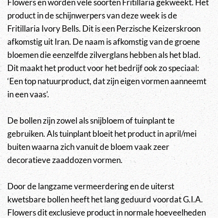
Flowers en worden vele soorten Fritillaria gekweekt. Het
product in de schijnwerpers van deze week is de
Fritillaria Ivory Bells. Dit is een Perzische Keizerskroon
afkomstig uit Iran. De naam is afkomstig van de groene
bloemen die eenzelfde zilverglans hebben als het blad.
Dit maakt het product voor het bedrijf ook zo speciaal:
‘Een top natuurproduct, dat zijn eigen vormen aanneemt
in een vaas’.
De bollen zijn zowel als snijbloem of tuinplant te
gebruiken. Als tuinplant bloeit het product in april/mei
buiten waarna zich vanuit de bloem vaak zeer
decoratieve zaaddozen vormen.
Door de langzame vermeerdering en de uiterst
kwetsbare bollen heeft het lang geduurd voordat G.I.A.
Flowers dit exclusieve product in normale hoeveelheden