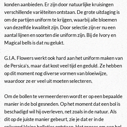
konden aanbieden. Er zijn door natuurlijke kruisingen
verschillende variëteiten ontstaan. De grote uitdaging is
om de partijen uniform te krijgen, waarbij alle bloemen
van dezelfde kwaliteit zijn. Door selectie zijn er nu een
aantal lijnen en soorten die uniform zijn. Bij de Ivory en
Magical bells is dat nu gelukt.
G.I.A. Flowers werkt ook hard aan het uniform maken van
de Persica’s, maar dat kost veel tijd en geduld. Ze hebben
op dit moment nog diverse vormen van bloeiwijze,
waardoor ze er veel uit moeten selecteren.
Om de bollen te vermeerderen wordt er op een bepaalde
manier in de bol gesneden. Op het moment dat een bol is
beschadigd wil hij overleven, net zoals in de natuur. Als
dit op de juiste manier gebeurt, zie je dat er in de
snijwond kleine bolletjes ontstaan. Het proces om een bol