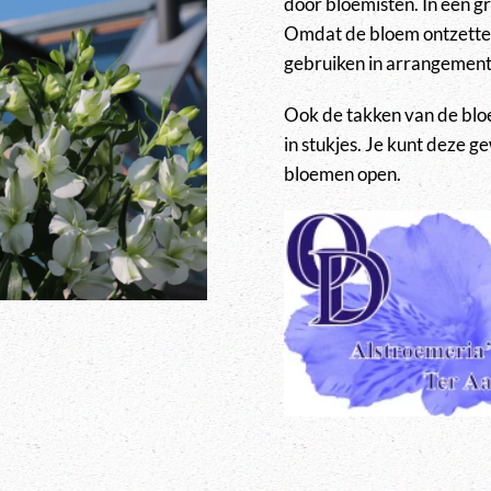
door bloemisten. In een g
Omdat de bloem ontzettend
gebruiken in arrangemente
Ook de takken van de bloem
in stukjes. Je kunt deze 
bloemen open.