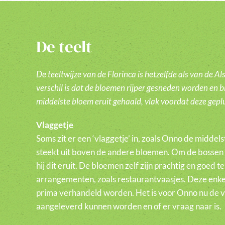
De teelt
De teeltwijze van de Florinca is hetzelfde als van de A
verschil is dat de bloemen rijper gesneden worden en b
middelste bloem eruit gehaald, vlak voordat deze gepl
Vlaggetje
Soms zit er een ‘vlaggetje’ in, zoals Onno de middels
steekt uit boven de andere bloemen. Om de bossen u
hij dit eruit. De bloemen zelf zijn prachtig en goed t
arrangementen, zoals restaurantvaasjes. Deze enke
prima verhandeld worden. Het is voor Onno nu de v
aangeleverd kunnen worden en of er vraag naar is.