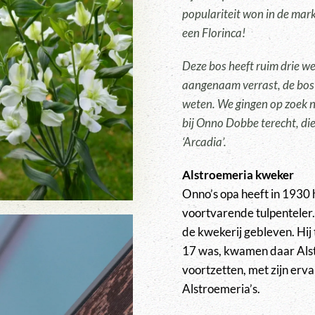
populariteit won in de mark
een Florinca!
Deze bos heeft ruim drie 
aangenaam verrast, de bos 
weten. We gingen op zoek 
bij Onno Dobbe terecht, die
‘Arcadia’.
Alstroemeria kweker
Onno’s opa heeft in 1930 h
voortvarende tulpenteler.
de kwekerij gebleven. Hij 
17 was, kwamen daar Alstr
voortzetten, met zijn ervar
Alstroemeria’s.