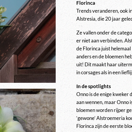
Florinca
Trends veranderen, ook in
Alstresia, die 20 jaar gele
Ze vallen onder de catego
er niet aan verbinden. Als
de Florinca juist helemaal 
anders en de bloemen heb
uit! Dit maakt haar uiter
in corsages als in een liefl
In de spotlights
Onno is de enige kweker d
aan wennen, maar Onno is
bloemen worden rijper ge
‘gewone’ Alstroemeria koop
Florinca zijn de eerste blo