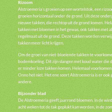
Rizoom
Alstroemeria’s groeien op een wortelstok, een riz
groeien horizontaal onder de grond. Uit deze onde
nieuwe takken, die rechtop uit de grond komen. Hela
takken met bloemen in het gewas, ook takken met a
regelmaat uit de grond. Deze takken worden verwi
takken meer licht krijgen.
Om de groei van niet-bloeiende takken te voorkom
bodemkoeling. Dit zijn slangen met koud water die 
er minder loze takken komen. Helemaal voorkomen 
Onno het niet. Het ene soort Alstroemeria is er ook
andere.
Bijzonder blad
De Alstroemeria geeft jaarrond bloemen. In de win
acht weken tot de tak geplukt kan worden, in de zo