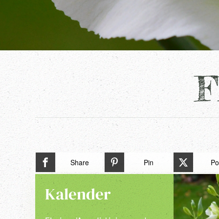
F
Share
Pin
Po
Kalender