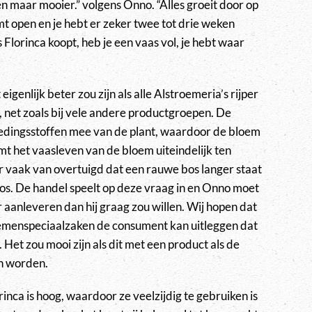
n maar mooier.” volgens Onno. “Alles groeit door op
mt open en je hebt er zeker twee tot drie weken
s Florinca koopt, heb je een vaas vol, je hebt waar
igenlijk beter zou zijn als alle Alstroemeria’s rijper
net zoals bij vele andere productgroepen. De
oedingsstoffen mee van de plant, waardoor de bloem
mt het vaasleven van de bloem uiteindelijk ten
 vaak van overtuigd dat een rauwe bos langer staat
os. De handel speelt op deze vraag in en Onno moet
 aanleveren dan hij graag zou willen. Wij hopen dat
oemenspeciaalzaken de consument kan uitleggen dat
s. Het zou mooi zijn als dit met een product als de
n worden.
nca is hoog, waardoor ze veelzijdig te gebruiken is