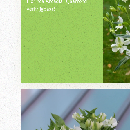
Florinca 'Arcadia' is jaarrond
verkrijgbaar!