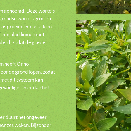
oom genoemd. Deze wortels
rgrondse wortels groeien
as groeien er niet alleen
lleen blad komen met
jderd, zodat de goede
en heeft Onno
door de grond lopen, zodat
met dit systeem kan
 gevoeliger voor dan het
ter duurt het ongeveer
mer zes weken. Bijzonder