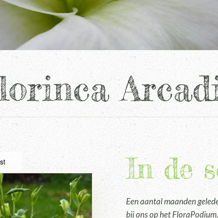
lorinca Arcad
In de 
st
Een aantal maanden geleden
bij ons op het FloraPodium.