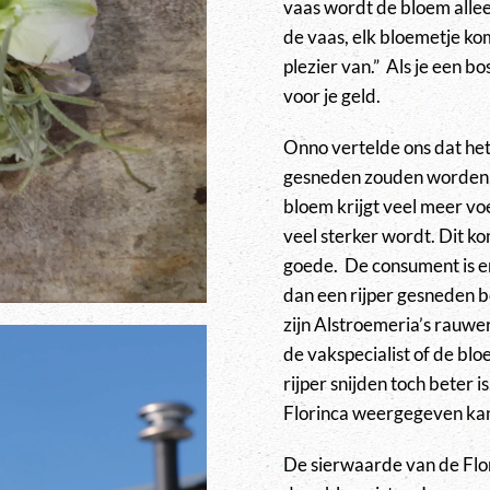
vaas wordt de bloem allee
de vaas, elk bloemetje ko
plezier van.” Als je een bo
voor je geld.
Onno vertelde ons dat het e
gesneden zouden worden, 
bloem krijgt veel meer v
veel sterker wordt. Dit ko
goede. De consument is er
dan een rijper gesneden b
zijn Alstroemeria’s rauwer
de vakspecialist of de bl
rijper snijden toch beter i
Florinca weergegeven ka
De sierwaarde van de Flori