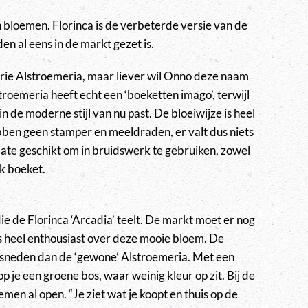
 bloemen. Florinca is de verbeterde versie van de
den al eens in de markt gezet is.
rie Alstroemeria, maar liever wil Onno deze naam
troemeria heeft echt een ‘boeketten imago’, terwijl
in de moderne stijl van nu past. De bloeiwijze is heel
ben geen stamper en meeldraden, er valt dus niets
mate geschikt om in bruidswerk te gebruiken, zowel
ijk boeket.
ie de Florinca ‘Arcadia’ teelt. De markt moet er nog
 heel enthousiast over deze mooie bloem. De
sneden dan de ‘gewone’ Alstroemeria. Met een
 je een groene bos, waar weinig kleur op zit. Bij de
emen al open. “Je ziet wat je koopt en thuis op de