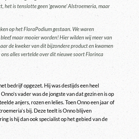
t, het is tenslotte geen ‘gewone’ Alstroemeria, maar
weken op het FloraPodium gestaan. We waren
bleef maar mooier worden! Hier wilden wij meer van
naar de kweker van dit bijzondere product en kwamen
 ons alles vertelde over dit nieuwe soort Florinca
et bedrijf opgezet. Hij was destijds een heel
 Onno’s vader was de jongste van dat gezin en is op
teelde anjers, rozen en lelies. Toen Onno een jaar of
oemeria‘s bij. Deze teelt is Onno blijven
ing is hij dan ook specialist op het gebied van de