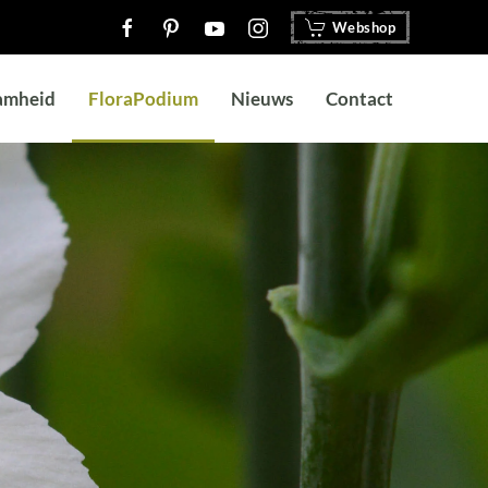
Webshop
amheid
FloraPodium
Nieuws
Contact