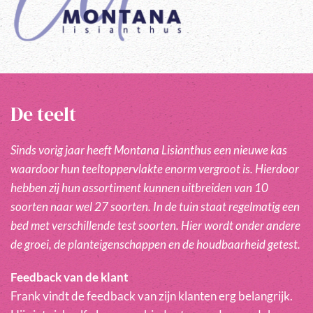
De teelt
Sinds vorig jaar heeft Montana Lisianthus een nieuwe kas
waardoor hun teeltoppervlakte enorm vergroot is. Hierdoor
hebben zij hun assortiment kunnen uitbreiden van 10
soorten naar wel 27 soorten. In de tuin staat regelmatig een
bed met verschillende test soorten. Hier wordt onder andere
de groei, de planteigenschappen en de houdbaarheid getest.
Feedback van de klant
Frank vindt de feedback van zijn klanten erg belangrijk.