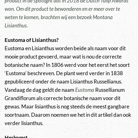
product in de spotlight dat in 2018 de Dutch Tulip Awards
won. Om dit product te bewonderen en er meer over te
weten te komen, brachten wij een bezoek Montana
Lisianthus.
Eustoma of Lisianthus?
Eustoma en Lisianthus worden beide als naam voor dit
mooie product gevoerd, maar wat is nou de correcte
botanische naam? In 1806 werd voor het eerst het soort
‘Eustoma’ beschreven. De plant werd verder in 1838
gepubliceerd onder de naam Lisianthus Russellianus.
Vandaag de dag geldt de naam
Eustoma
Russellianum
Grandiflorum als correcte botanische naam voor dit
gewas. Maar lisianthus is nog steeds de meest gangbare
soortnaam. Daarom noemen we het in dit artikel dan ook
verder lisianthus.
Herkomst