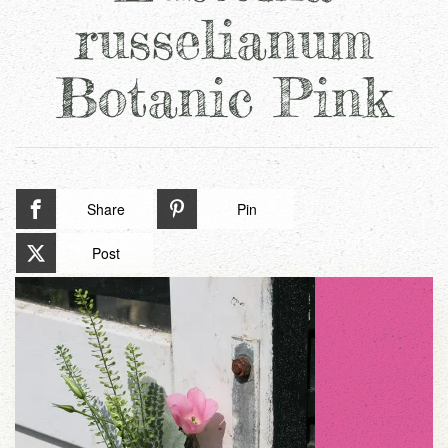
russelianum
Botanic Pink
Share
Pin
Post