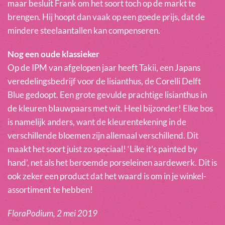
maar besluit Frank om het soort toch op de markt te
brengen. Hij hoopt dan vaak op een goede prijs, dat de
mindere steelaantallen kan compenseren.
Nog een oude klassieker
Op de IPM van afgelopen jaar heeft Takii, een Japans
veredelingsbedrijf voor de lisianthus, de Corelli Delft
Blue gedoopt. Een grote gevulde prachtige lisianthus in
de kleuren blauwpaars met wit. Heel bijzonder! Elke bos
is namelijk anders, want de kleurentekening in de
verschillende bloemen zijn allemaal verschillend. Dit
maakt het soort juist zo speciaal! ‘Like it’s painted by
hand’, net als het beroemde porseleinen aardewerk. Dit is
ook zeker een product dat het waard is om in je winkel-
assortiment te hebben!
FloraPodium, 2 mei 2019