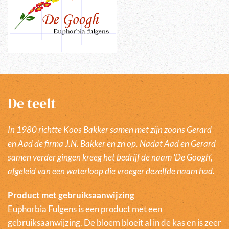
De teelt
In 1980 richtte Koos Bakker samen met zijn zoons Gerard
en Aad de firma J.N. Bakker en zn op. Nadat Aad en Gerard
samen verder gingen kreeg het bedrijf de naam ‘De Googh’,
afgeleid van een waterloop die vroeger dezelfde naam had.
Product met gebruiksaanwijzing
Euphorbia Fulgens is een product met een
gebruiksaanwijzing. De bloem bloeit al in de kas en is zeer