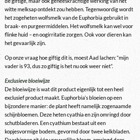
de giftige, maar ook geneeskrachtige werking van het
witte melksap ontdekt zou hebben. Tegenwoordig wordt
het zogeheten wolfsmelk van de Euphorbia gebruikt in
braak- en purgeermiddelen. Het wolfsmelk kan wel voor
flinke huid – en oogirritatie zorgen. Ook voor dieren kan
het gevaarlijk zijn.
Op onze vraag hoe giftig dit is, moest Aad lachen: “mijn
vader is 93, dus zo giftig is het nu ook weer niet”.
Exclusieve bloeiwijze
De bloeiwijze is wat dit product eigenlijk tot een heel
exclusief product maakt. Euphorbia’s bloeien op een
bijzondere manier: de plant heeft namelijk zogenaamde
schijnbloemen. Deze heten cyathia en zijn omringd door
schutbladeren. Een cyathium bestaat uit een
kopjesvormige bodem, gevormd door twee kelkbladen.
Daarbinnen zit één vrouwelijke bloem, omringd door