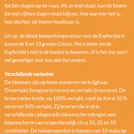
tot tien dagen op de vaas. Als ze koel staat, kan de bloem
tot wel vijftien dagen mooi blijven. Hoe warmer het is,
hoe slechter de bloem houdbaar is.
Let op, de ideale bewaartemperatuur voor de Euphorbia is
tussen de 8 en 10 graden Celsius. Het is beter om de
Euphorbia’s niet in de koelcel te bewaren. Al is het ene soort
wel gevoeliger voor kou dan het andere.
Verschillende varianten
De bloemen zijn op twee manieren verkrijgbaar.
Onvertakt (boogvorm/veren) en vertakt (trosvorm). De
broers telen beide; nu 100% vertakt, rond de Kerst 50 %
veren en 50% vertakt. Zij leveren die in drie
verschillende categorieën bloemschermlengte; een
bloemscherm van respectievelijk circa 30, 20 en 10
centimeter. De takken worden in bossen van 10 stuks op