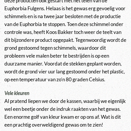
deze producten ook gestart met het telen van de
Euphorbia Fulgens. Helaas is het gewas erg gevoelig voor
schimmels en is na twee jaar besloten met de productie
van de Euphorbia te stoppen. Toen deze schimmel onder
controle was, heeft Koos Bakker toch weer de teelt van
dit bijzondere product opgepakt. Tegenwoordig wordt de
grond gestoomd tegen schimmels, waardoor dit
probleem vele malen beter te bestrijden is op een
duurzame manier. Voordat de stekken geplant worden,
wordt de grond vier uur lang gestoomd onder het plastic,
op een temperatuur van zo’n 80 graden Celsius.
Vele kleuren
Al pratend liepen we door de kassen, waarbij we eigenlijk
wel een beetje onder de indruk raakten van het gewas.
Een enorme golf van kleur kwam er op ons af. Wat is dit
een prachtig overweldigend gewas om te zien!