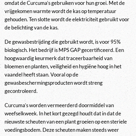
omdat de Curcuma’s gebruiken voor hun groei. Met de
vrijgekomen warmte wordt de kas op temperatuur
gehouden. Ten slotte wordt de elektriciteit gebruikt voor
de belichting van de kas.
De gewasbestrijding die gebruikt wordt, is voor 95%
biologisch. Het bedrijf is MPS GAP gecertificeerd. Een
hoogwaardig keurmerk dat traceerbaarheid van
bloemen en planten, veiligheid en hygiëne hoog in het
vaandel heeft staan. Vooral op de
gewasbeschermingsproducten wordt streng
gecontroleerd.
Curcuma’s worden vermeerderd doormiddel van
weefselkweek. In het kort gezegd houdt dat in dat de
nieuwste scheuten van een plant groeien op een steriele
voedingsbodem. Deze scheuten maken steeds weer