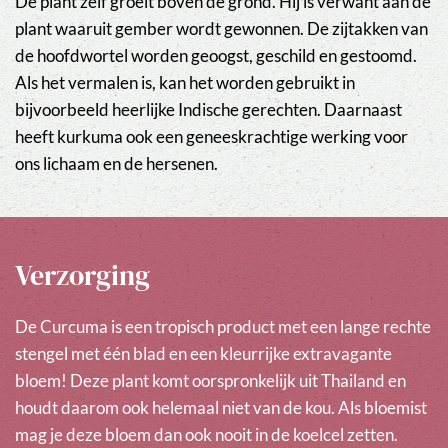
De plant zelf groeit boven de grond. Hij is verwant aan de
plant waaruit gember wordt gewonnen. De zijtakken van
de hoofdwortel worden geoogst, geschild en gestoomd.
Als het vermalen is, kan het worden gebruikt in
bijvoorbeeld heerlijke Indische gerechten. Daarnaast
heeft kurkuma ook een geneeskrachtige werking voor
ons lichaam en de hersenen.
Verzorging
De Curcuma is een tropisch product met een lange rechte
stengel met één blad en een kleurrijke extravagante
bloem! Deze plant komt oorspronkelijk uit Thailand en
houdt daarom ook helemaal niet van de kou. Als bloemist
mag je deze bloem dan ook nooit in de koelcel zetten.