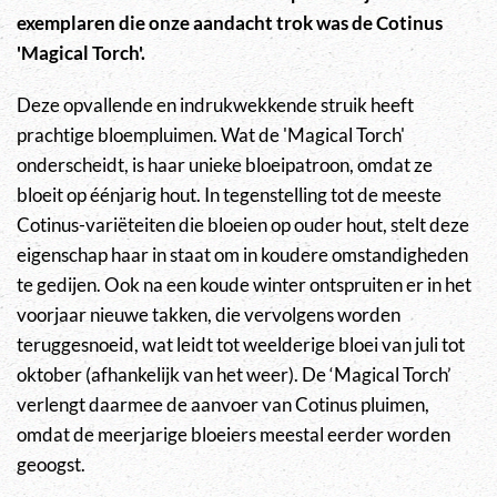
exemplaren die onze aandacht trok was de Cotinus
'Magical Torch'.
Deze opvallende en indrukwekkende struik heeft
prachtige bloempluimen. Wat de 'Magical Torch'
onderscheidt, is haar unieke bloeipatroon, omdat ze
bloeit op éénjarig hout. In tegenstelling tot de meeste
Cotinus-variëteiten die bloeien op ouder hout, stelt deze
eigenschap haar in staat om in koudere omstandigheden
te gedijen. Ook na een koude winter ontspruiten er in het
voorjaar nieuwe takken, die vervolgens worden
teruggesnoeid, wat leidt tot weelderige bloei van juli tot
oktober (afhankelijk van het weer). De ‘Magical Torch’
verlengt daarmee de aanvoer van Cotinus pluimen,
omdat de meerjarige bloeiers meestal eerder worden
geoogst.