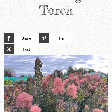
Torch
Share
Pin
Post