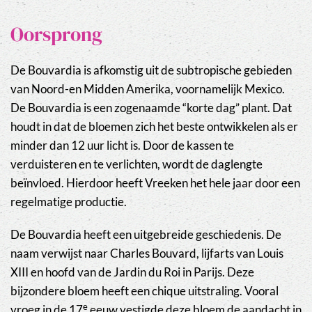
Oorsprong
De Bouvardia is afkomstig uit de subtropische gebieden
van Noord-en Midden Amerika, voornamelijk Mexico.
De Bouvardia is een zogenaamde “korte dag” plant. Dat
houdt in dat de bloemen zich het beste ontwikkelen als er
minder dan 12 uur licht is. Door de kassen te
verduisteren en te verlichten, wordt de daglengte
beïnvloed. Hierdoor heeft Vreeken het hele jaar door een
regelmatige productie.
De Bouvardia heeft een uitgebreide geschiedenis. De
naam verwijst naar Charles Bouvard, lijfarts van Louis
XIII en hoofd van de Jardin du Roi in Parijs. Deze
bijzondere bloem heeft een chique uitstraling. Vooral
e
vroeg in de 17
eeuw vestigde deze bloem de aandacht in