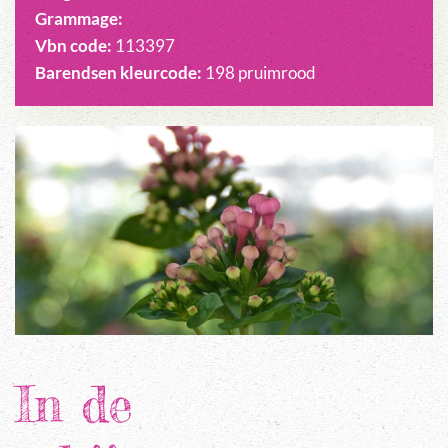
Grammage:
Vbn code:
113397
Barendsen kleurcode:
198 pruimrood
In de