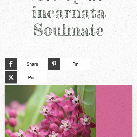
incarnata
Soulmate
Share
Pin
Post