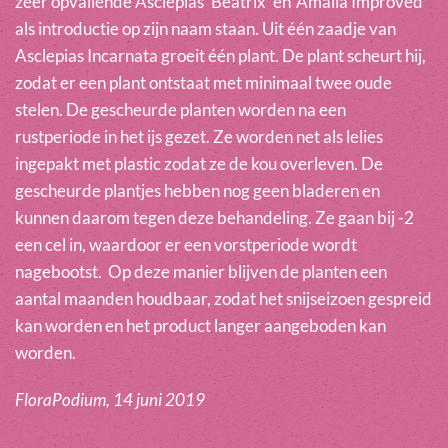
zeer opvallende Asclepias ‘Beatrix’ en ‘Amalia Improved’
als introductie op zijn naam staan. Uit één zaadje van
Asclepias Incarnata groeit één plant. De plant scheurt hij,
zodat er een plant ontstaat met minimaal twee oude
stelen. De gescheurde planten worden na een
rustperiode in het ijs gezet. Ze worden net als lelies
ingepakt met plastic zodat ze de kou overleven. De
gescheurde plantjes hebben nog geen bladeren en
kunnen daarom tegen deze behandeling. Ze gaan bij -2
een cel in, waardoor er een vorstperiode wordt
nagebootst. Op deze manier blijven de planten een
aantal maanden houdbaar, zodat het snijseizoen gespreid
kan worden en het product langer aangeboden kan
worden.
FloraPodium, 14 juni 2019