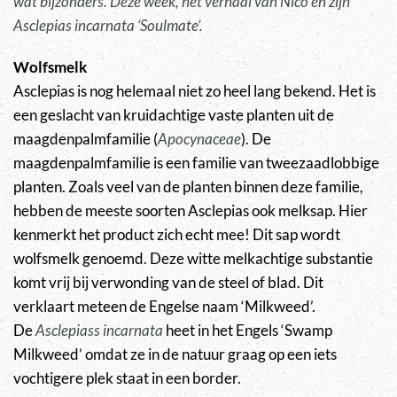
wat bijzonders. Deze week, het verhaal van Nico en zijn
Asclepias incarnata ‘Soulmate’.
Wolfsmelk
Asclepias is nog helemaal niet zo heel lang bekend. Het is
een geslacht van kruidachtige vaste planten uit de
maagdenpalmfamilie (
Apocynaceae
). De
maagdenpalmfamilie is een familie van tweezaadlobbige
planten. Zoals veel van de planten binnen deze familie,
hebben de meeste soorten Asclepias ook melksap. Hier
kenmerkt het product zich echt mee! Dit sap wordt
wolfsmelk genoemd. Deze witte melkachtige substantie
komt vrij bij verwonding van de steel of blad. Dit
verklaart meteen de Engelse naam ‘Milkweed’.
De
Asclepiass incarnata
heet in het Engels ‘Swamp
Milkweed’ omdat ze in de natuur graag op een iets
vochtigere plek staat in een border.