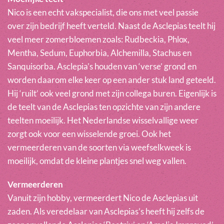
Nico is een echt vakspecialist, die ons met veel passie
over zijn bedrijf heeft verteld. Naast de Asclepias teelt hij
veel meer zomerbloemen zoals: Rudbeckia, Phlox,
Mentha, Sedum, Euphorbia, Alchemilla, Stachus en
Sanquisorba. Asclepia’s houden van ‘verse’ grond en
worden daarom elke keer op een ander stuk land geteeld.
Hij ‘ruilt’ ook veel grond met zijn collega buren. Eigenlijk is
de teelt van de Asclepias ten opzichte van zijn andere
teelten moeilijk. Het Nederlandse wisselvallige weer
zorgt ook voor een wisselende groei. Ook het
vermeerderen van de soorten via weefselkweek is
moeilijk, omdat de kleine plantjes snel weg vallen.
Vermeerderen
Vanuit zijn hobby, vermeerdert Nico de Asclepias uit
zaden. Als veredelaar van Asclepias’s heeft hij zelfs de