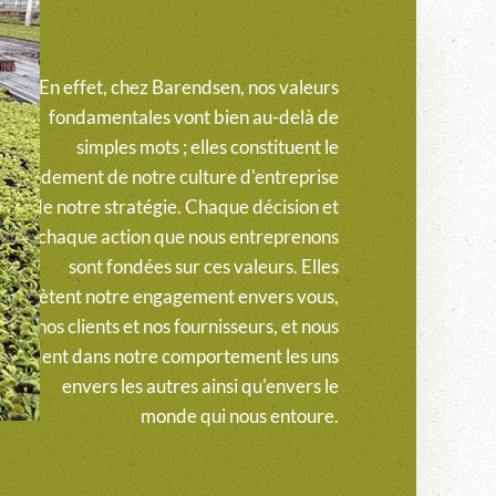
En effet, chez Barendsen, nos valeurs
fondamentales vont bien au-delà de
simples mots ; elles constituent le
fondement de notre culture d'entreprise
et de notre stratégie. Chaque décision et
chaque action que nous entreprenons
sont fondées sur ces valeurs. Elles
reflètent notre engagement envers vous,
nos clients et nos fournisseurs, et nous
guident dans notre comportement les uns
envers les autres ainsi qu'envers le
monde qui nous entoure.