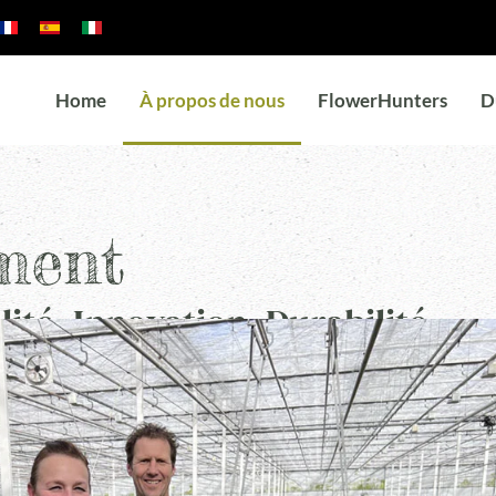
Home
À propos de nous
FlowerHunters
D
ment
ité, Innovation, Durabilité