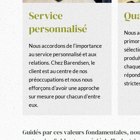
Service
Qua
personnalisé
Nous a
primord
Nous accordons de l'importance
sélecti
au service personnalisé et aux
produit
relations. Chez Barendsen, le
chaque
client est au centre de nos
répond
préoccupations et nous nous
stricte
efforçons d'avoir une approche
sur mesure pour chacun d'entre
eux.
Guidés par ces valeurs fondamentales, nou