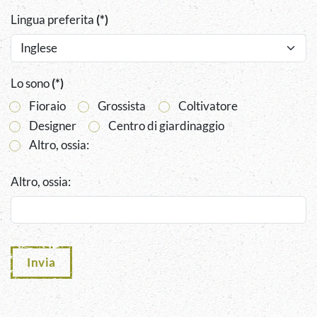
Lingua preferita
(*)
Lo sono
(*)
Fioraio
Grossista
Coltivatore
Designer
Centro di giardinaggio
Altro, ossia:
Altro, ossia:
Invia